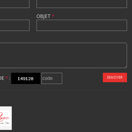
OBJET
*
DE
*
:
ENVOYER