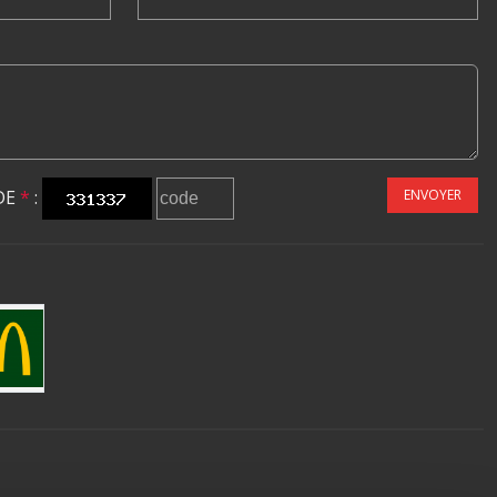
DE
*
:
ENVOYER