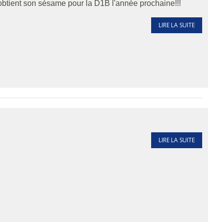
 obtient son sésame pour la D1B l'année prochaine!!!
LIRE LA SUITE
LIRE LA SUITE