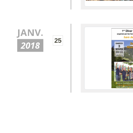
JANV.
25
2018