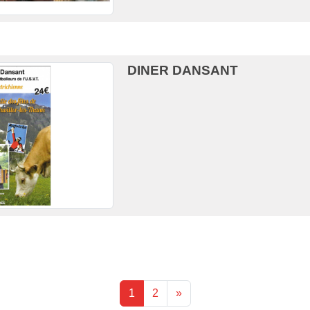
DINER DANSANT
1
2
»