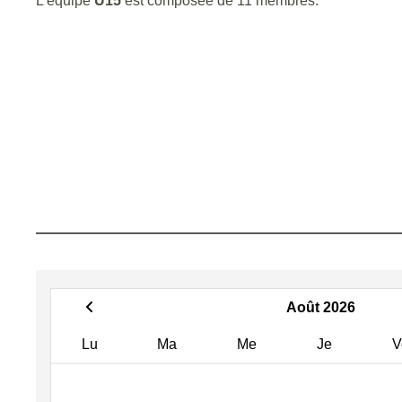
L'équipe
U15
est composée de 11 membres.
Août 2026
Lu
Ma
Me
Je
V