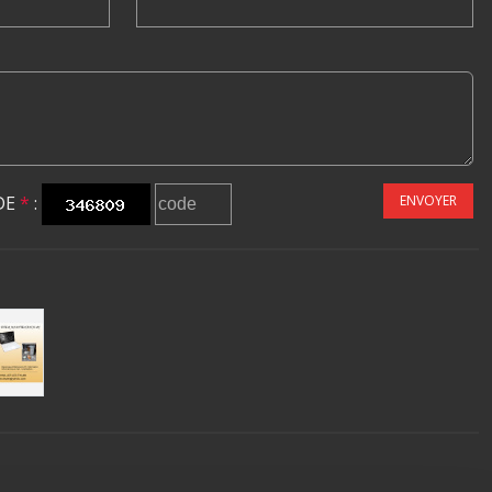
DE
*
:
ENVOYER