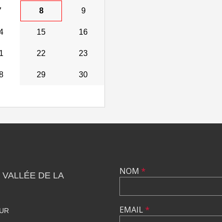
7
8
9
4
15
16
1
22
23
8
29
30
NOM
*
 VALLÉE DE LA
EMAIL
*
HUR