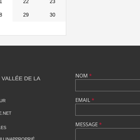
1
22
23
8
29
30
NOM
*
 VALLÉE DE LA
EMAIL
*
HUR
E.NET
MESSAGE
*
LES
U INAPPROPRIÉ