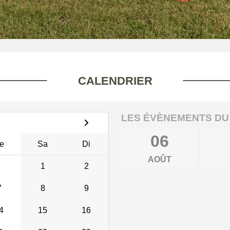
CALENDRIER
LES ÉVÈNEMENTS DU
06
e
Sa
Di
AOÛT
1
2
7
8
9
4
15
16