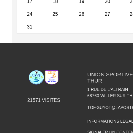
17
18
19
20
2
24
25
26
27
2
31
UNION SPORTIVE
THUR
1 RUE DE L'ALTRAIN
68760
WILLER SUR T
21571
VISITES
TOF.GUYOT@LAPOST
INFORMATIONS LÉGA
SIGNALER UN CONTEN